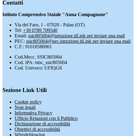
Contatti
Istituto Comprensivo Statale "Anna Compagnone"
Via del Faro, 1 - 07020 - Palau (OT)
Tel:
+39 0789 709540
Email:
ssic805004@istruzione.it
Link per inviare una mail
PEC:
ssic805004@pec.istruzione.it
Link per inviare una mail
C.F.: 91018580901
Cod.Mecc. SSIC805004
Cod. iPA: istsc_ssic805004
Cod. Univoco: UFIQG6
Sezione Link Utili
Cookie policy
Note legali
Informativa Privacy
Ufficio Relazioni con il Pubblico
Dichiarazione di accessibilità
Obiettivi di accessibilità
Whistleblowing