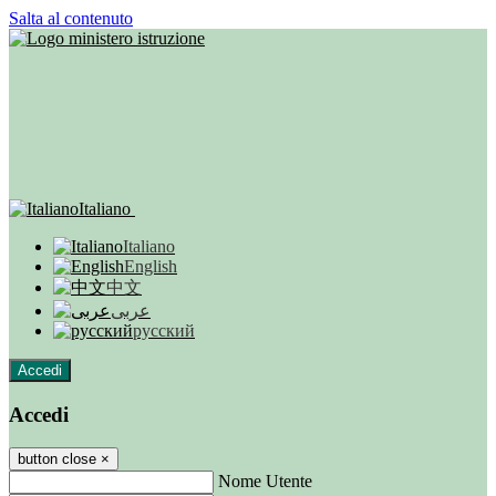
Salta al contenuto
Italiano
Italiano
English
中文
عربى
русский
Accedi
Accedi
button close
×
Nome Utente