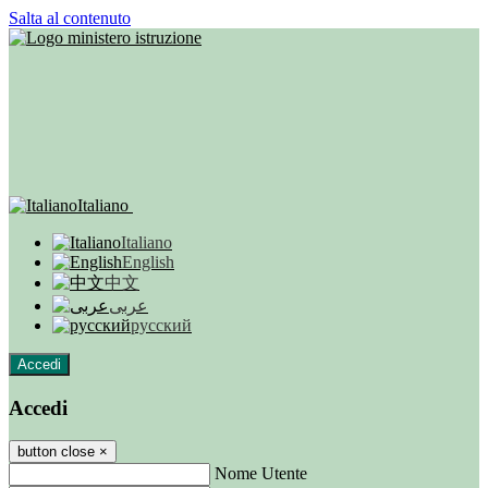
Salta al contenuto
Italiano
Italiano
English
中文
عربى
русский
Accedi
Accedi
button close
×
Nome Utente