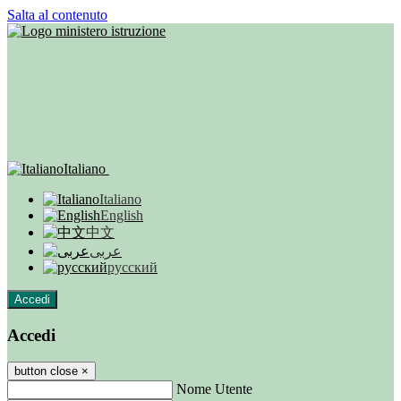
Salta al contenuto
Italiano
Italiano
English
中文
عربى
русский
Accedi
Accedi
button close
×
Nome Utente