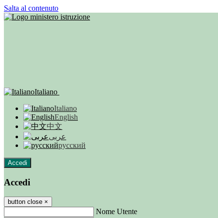
Salta al contenuto
Italiano
Italiano
English
中文
عربى
русский
Accedi
Accedi
button close
×
Nome Utente