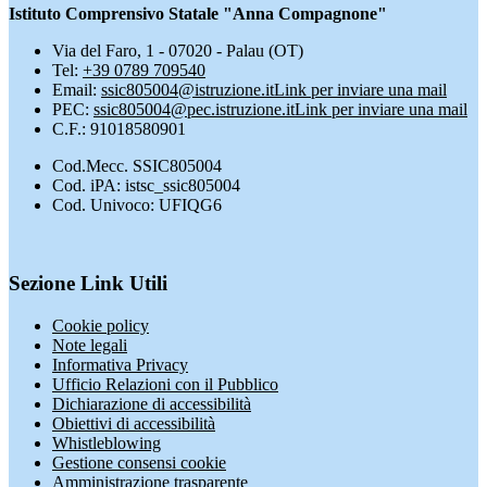
Istituto Comprensivo Statale "Anna Compagnone"
Via del Faro, 1 - 07020 - Palau (OT)
Tel:
+39 0789 709540
Email:
ssic805004@istruzione.it
Link per inviare una mail
PEC:
ssic805004@pec.istruzione.it
Link per inviare una mail
C.F.: 91018580901
Cod.Mecc. SSIC805004
Cod. iPA: istsc_ssic805004
Cod. Univoco: UFIQG6
Sezione Link Utili
Cookie policy
Note legali
Informativa Privacy
Ufficio Relazioni con il Pubblico
Dichiarazione di accessibilità
Obiettivi di accessibilità
Whistleblowing
Gestione consensi cookie
Amministrazione trasparente