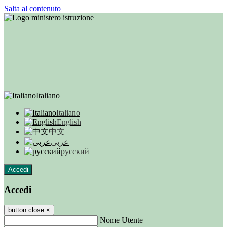
Salta al contenuto
Italiano
Italiano
English
中文
عربى
русский
Accedi
Accedi
button close
×
Nome Utente