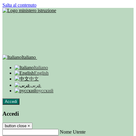
Salta al contenuto
Italiano
Italiano
English
中文
عربى
русский
Accedi
Accedi
button close
×
Nome Utente