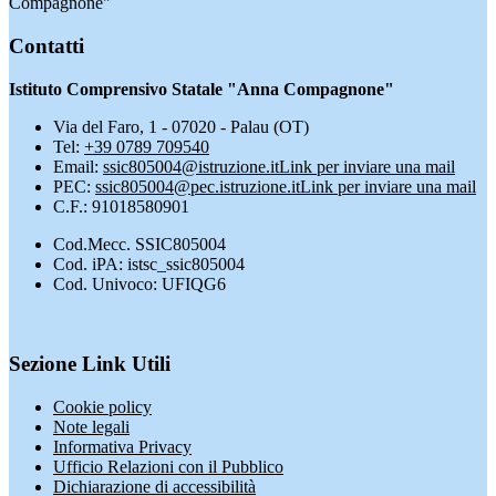
Compagnone"
Contatti
Istituto Comprensivo Statale "Anna Compagnone"
Via del Faro, 1 - 07020 - Palau (OT)
Tel:
+39 0789 709540
Email:
ssic805004@istruzione.it
Link per inviare una mail
PEC:
ssic805004@pec.istruzione.it
Link per inviare una mail
C.F.: 91018580901
Cod.Mecc. SSIC805004
Cod. iPA: istsc_ssic805004
Cod. Univoco: UFIQG6
Sezione Link Utili
Cookie policy
Note legali
Informativa Privacy
Ufficio Relazioni con il Pubblico
Dichiarazione di accessibilità