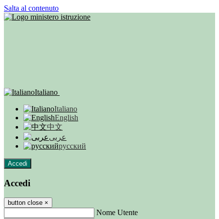
Salta al contenuto
Italiano
Italiano
English
中文
عربى
русский
Accedi
Accedi
button close
×
Nome Utente