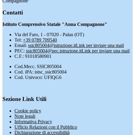
Compagnone"
Contatti
Istituto Comprensivo Statale "Anna Compagnone"
Via del Faro, 1 - 07020 - Palau (OT)
Tel:
+39 0789 709540
Email:
ssic805004@istruzione.it
Link per inviare una mail
PEC:
ssic805004@pec.istruzione.it
Link per inviare una mail
C.F.: 91018580901
Cod.Mecc. SSIC805004
Cod. iPA: istsc_ssic805004
Cod. Univoco: UFIQG6
Sezione Link Utili
Cookie policy
Note legali
Informativa Privacy
Ufficio Relazioni con il Pubblico
Dichiarazione di accessibilità