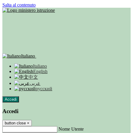
Salta al contenuto
Italiano
Italiano
English
中文
عربى
русский
Accedi
Accedi
button close
×
Nome Utente