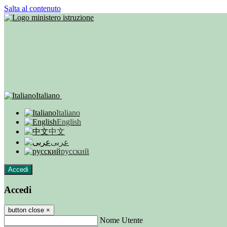
Salta al contenuto
Italiano
Italiano
English
中文
عربى
русский
Accedi
Accedi
button close
×
Nome Utente