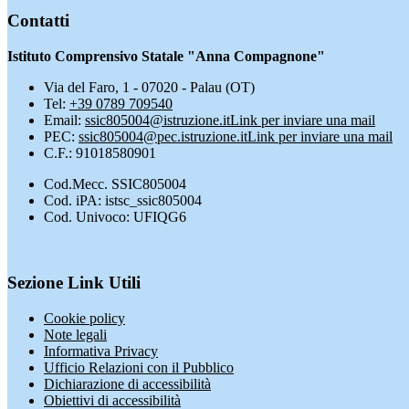
Contatti
Istituto Comprensivo Statale "Anna Compagnone"
Via del Faro, 1 - 07020 - Palau (OT)
Tel:
+39 0789 709540
Email:
ssic805004@istruzione.it
Link per inviare una mail
PEC:
ssic805004@pec.istruzione.it
Link per inviare una mail
C.F.: 91018580901
Cod.Mecc. SSIC805004
Cod. iPA: istsc_ssic805004
Cod. Univoco: UFIQG6
Sezione Link Utili
Cookie policy
Note legali
Informativa Privacy
Ufficio Relazioni con il Pubblico
Dichiarazione di accessibilità
Obiettivi di accessibilità