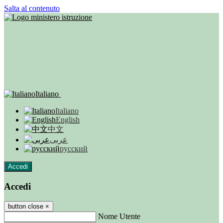
Salta al contenuto
Italiano
Italiano
English
中文
عربى
русский
Accedi
Accedi
button close
×
Nome Utente