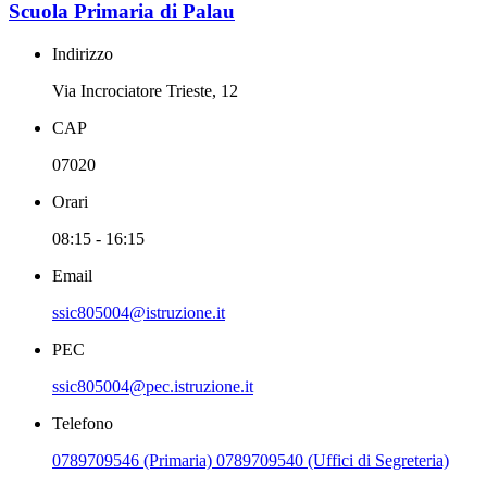
Scuola Primaria di Palau
Indirizzo
Via Incrociatore Trieste, 12
CAP
07020
Orari
08:15 - 16:15
Email
ssic805004@istruzione.it
PEC
ssic805004@pec.istruzione.it
Telefono
0789709546 (Primaria) 0789709540 (Uffici di Segreteria)