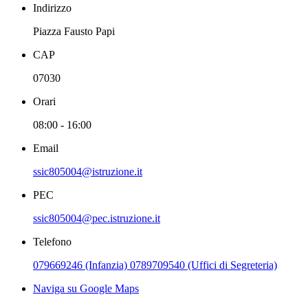
Indirizzo
Piazza Fausto Papi
CAP
07030
Orari
08:00 - 16:00
Email
ssic805004@istruzione.it
PEC
ssic805004@pec.istruzione.it
Telefono
079669246 (Infanzia) 0789709540 (Uffici di Segreteria)
Naviga su Google Maps