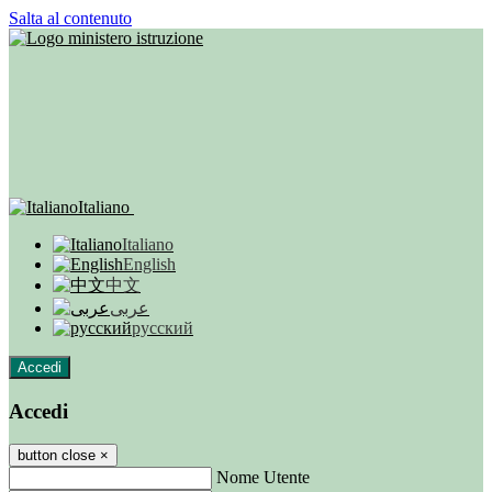
Salta al contenuto
Italiano
Italiano
English
中文
عربى
русский
Accedi
Accedi
button close
×
Nome Utente