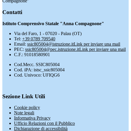
Compagnone"
Contatti
Istituto Comprensivo Statale "Anna Compagnone"
Via del Faro, 1 - 07020 - Palau (OT)
Tel:
+39 0789 709540
Email:
ssic805004@istruzione.it
Link per inviare una mail
PEC:
ssic805004@pec.istruzione.it
Link per inviare una mail
C.F.: 91018580901
Cod.Mecc. SSIC805004
Cod. iPA: istsc_ssic805004
Cod. Univoco: UFIQG6
Sezione Link Utili
Cookie policy
Note legali
Informativa Privacy
Ufficio Relazioni con il Pubblico
Dichiarazione di accessibilità