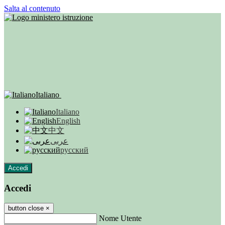
Salta al contenuto
Italiano
Italiano
English
中文
عربى
русский
Accedi
Accedi
button close
×
Nome Utente