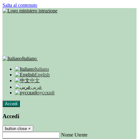
Salta al contenuto
Italiano
Italiano
English
中文
عربى
русский
Accedi
Accedi
button close
×
Nome Utente