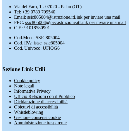
Via del Faro, 1 - 07020 - Palau (OT)
Tel:
+39 0789 709540
Email:
ssic805004@istruzione.it
Link per inviare una mail
PEC:
ssic805004@pec.istruzione.it
Link per inviare una mail
C.F.: 91018580901
Cod.Mecc. SSIC805004
Cod. iPA: istsc_ssic805004
Cod. Univoco: UFIQG6
Sezione Link Utili
Cookie policy
Note legali
Informativa Privacy
Ufficio Relazioni con il Pubblico
Dichiarazione di accessibilità
Obiettivi di accessibilità
Whistleblowing
Gestione consensi cookie
Amministrazione trasparente