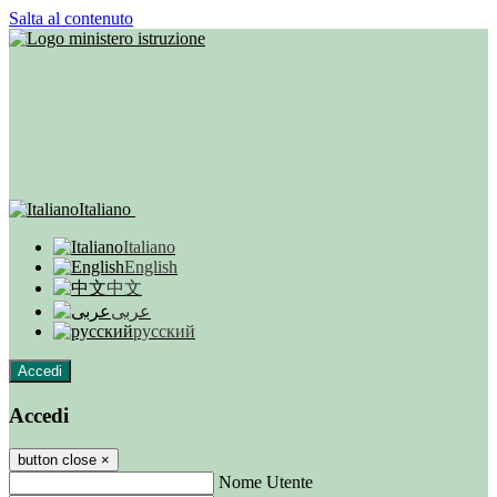
Salta al contenuto
Italiano
Italiano
English
中文
عربى
русский
Accedi
Accedi
button close
×
Nome Utente