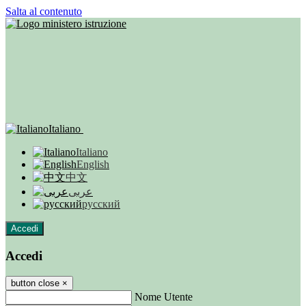
Salta al contenuto
Italiano
Italiano
English
中文
عربى
русский
Accedi
Accedi
button close
×
Nome Utente