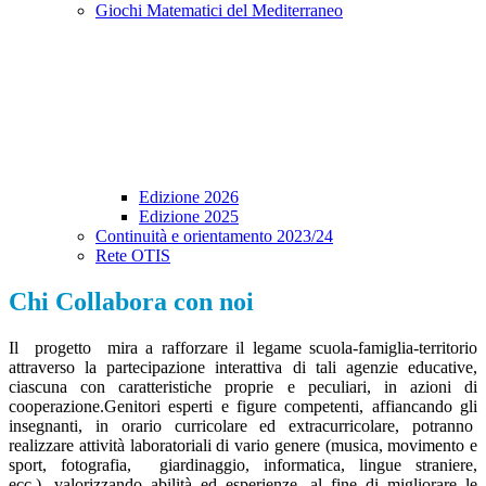
Giochi Matematici del Mediterraneo
Edizione 2026
Edizione 2025
Continuità e orientamento 2023/24
Rete OTIS
Chi Collabora con noi
Il progetto
mira a rafforzare il legame scuola-famiglia-territorio
attraverso la partecipazione interattiva di tali agenzie educative,
ciascuna con caratteristiche proprie e peculiari, in azioni di
cooperazione.
Genitori esperti e figure competenti, affiancando gli
insegnanti, in orario curricolare ed extracurricolare, potranno
realizzare attività laboratoriali di vario genere (musica, movimento e
sport, fotografia,
giardinaggio, informatica, lingue straniere,
ecc.), valorizzando abilità ed esperienze, al fine di migliorare le