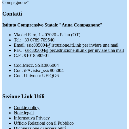
Compagnone"
Contatti
Istituto Comprensivo Statale "Anna Compagnone"
Via del Faro, 1 - 07020 - Palau (OT)
Tel:
+39 0789 709540
Email:
ssic805004@istruzione.it
Link per inviare una mail
PEC:
ssic805004@pec.istruzione.it
Link per inviare una mail
C.F.: 91018580901
Cod.Mecc. SSIC805004
Cod. iPA: istsc_ssic805004
Cod. Univoco: UFIQG6
Sezione Link Utili
Cookie policy
Note legali
Informativa Privacy
Ufficio Relazioni con il Pubblico
Dichiarazione di accessibilità