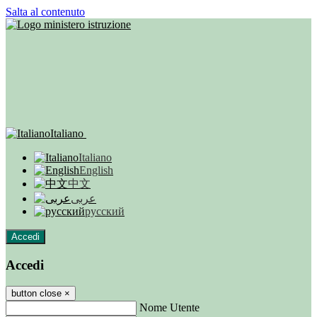
Salta al contenuto
Italiano
Italiano
English
中文
عربى
русский
Accedi
Accedi
button close
×
Nome Utente