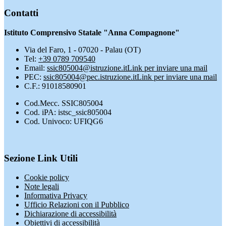
Contatti
Istituto Comprensivo Statale "Anna Compagnone"
Via del Faro, 1 - 07020 - Palau (OT)
Tel:
+39 0789 709540
Email:
ssic805004@istruzione.it
Link per inviare una mail
PEC:
ssic805004@pec.istruzione.it
Link per inviare una mail
C.F.: 91018580901
Cod.Mecc. SSIC805004
Cod. iPA: istsc_ssic805004
Cod. Univoco: UFIQG6
Sezione Link Utili
Cookie policy
Note legali
Informativa Privacy
Ufficio Relazioni con il Pubblico
Dichiarazione di accessibilità
Obiettivi di accessibilità