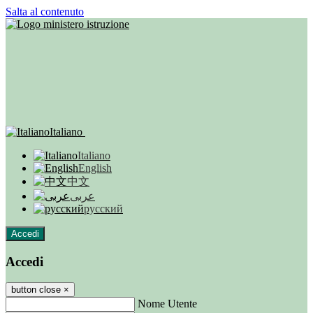
Salta al contenuto
Italiano
Italiano
English
中文
عربى
русский
Accedi
Accedi
button close
×
Nome Utente