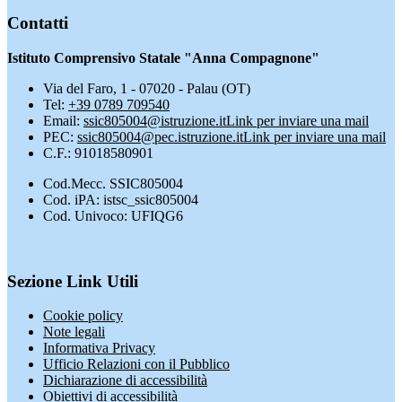
Contatti
Istituto Comprensivo Statale "Anna Compagnone"
Via del Faro, 1 - 07020 - Palau (OT)
Tel:
+39 0789 709540
Email:
ssic805004@istruzione.it
Link per inviare una mail
PEC:
ssic805004@pec.istruzione.it
Link per inviare una mail
C.F.: 91018580901
Cod.Mecc. SSIC805004
Cod. iPA: istsc_ssic805004
Cod. Univoco: UFIQG6
Sezione Link Utili
Cookie policy
Note legali
Informativa Privacy
Ufficio Relazioni con il Pubblico
Dichiarazione di accessibilità
Obiettivi di accessibilità