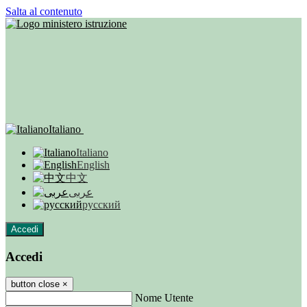
Salta al contenuto
Italiano
Italiano
English
中文
عربى
русский
Accedi
Accedi
button close
×
Nome Utente