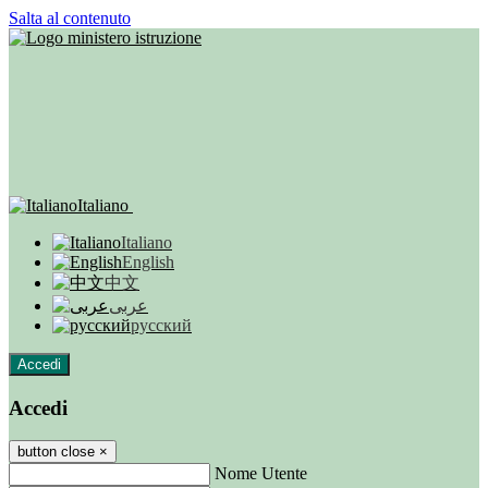
Salta al contenuto
Italiano
Italiano
English
中文
عربى
русский
Accedi
Accedi
button close
×
Nome Utente