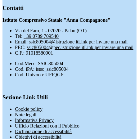
Contatti
Istituto Comprensivo Statale "Anna Compagnone"
Via del Faro, 1 - 07020 - Palau (OT)
Tel:
+39 0789 709540
Email:
ssic805004@istruzione.it
Link per inviare una mail
PEC:
ssic805004@pec.istruzione.it
Link per inviare una mail
C.F.: 91018580901
Cod.Mecc. SSIC805004
Cod. iPA: istsc_ssic805004
Cod. Univoco: UFIQG6
Sezione Link Utili
Cookie policy
Note legali
Informativa Privacy
Ufficio Relazioni con il Pubblico
Dichiarazione di accessibilità
Obiettivi di accessibilità