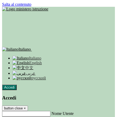
Salta al contenuto
Italiano
Italiano
English
中文
عربى
русский
Accedi
Accedi
button close
×
Nome Utente