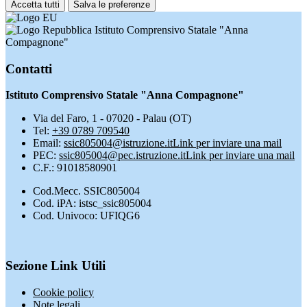
Accetta tutti
Salva le preferenze
Istituto Comprensivo Statale "Anna
Compagnone"
Contatti
Istituto Comprensivo Statale "Anna Compagnone"
Via del Faro, 1 - 07020 - Palau (OT)
Tel:
+39 0789 709540
Email:
ssic805004@istruzione.it
Link per inviare una mail
PEC:
ssic805004@pec.istruzione.it
Link per inviare una mail
C.F.: 91018580901
Cod.Mecc. SSIC805004
Cod. iPA: istsc_ssic805004
Cod. Univoco: UFIQG6
Sezione Link Utili
Cookie policy
Note legali