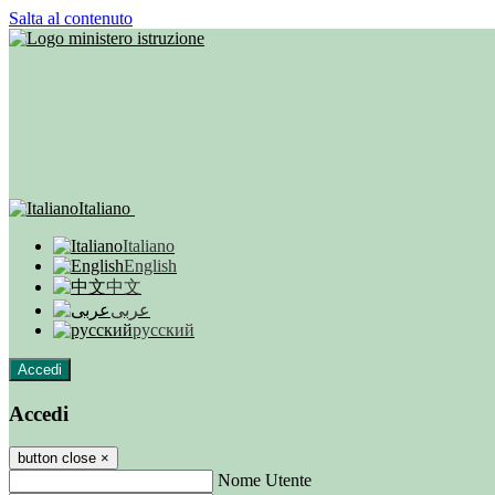
Salta al contenuto
Italiano
Italiano
English
中文
عربى
русский
Accedi
Accedi
button close
×
Nome Utente